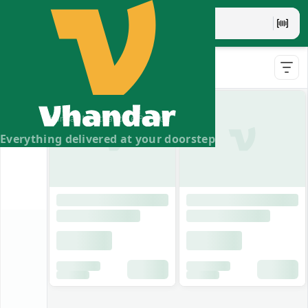
Maggi Hot & Sweet Tomato Chilli Sauce
- 500g
Maggi
Maggi Rich Tomato Ketchup
- 485g
Vhandar Merchandise Pvt. Ltd.
Everything delivered at your doorstep